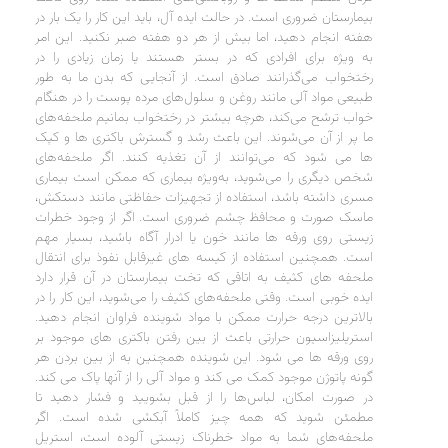
بیمارستان ضروری است. در حالت ایده آل، باید این کار را یک بار در
هفته انجام دهید، اما بیش از هر دو هفته صبر نکنید. این امر
به ویژه برای افرادی که در بستر هستند یا زمان زیادی را در
رختخواب می‌گذرانند صادق است. از آنجایی که بدن ما به طور
طبیعی مواد آلی مانند روغن و سلول‌های مرده پوست را در هنگام
خواب ترشح می‌کند، هرچه بیشتر در رختخواب بمانیم ملحفه‌های
ما پر از آن می‌شوند. این باعث رشد و گسترش باکتری ها و کپک
ها می شود که می‌توانند از آن تغذیه کنند. اگر ملحفه‌های
شخص دیگری را می‌شوید، به‌ویژه بیماری که ممکن است بیماری
مسری داشته باشد، استفاده از تجهیزات حفاظتی مانند دستکش،
ماسک صورت و محافظ چشم ضروری است. اگر از وجود خطرات
زیستی روی ورقه ها مانند خون یا ادرار آگاه باشید، بسیار مهم
است. همچنین استفاده از کیسه های غیرقابل نفوذ برای انتقال
ملحفه های کثیف به اتاقی که تخت بیمارستان در آن قرار دارد
ایده خوبی است. وقتی ملحفه‌های کثیف را می‌شوید، این کار را در
بالاترین درجه حرارت ممکن با مواد شوینده فراوان انجام دهید.
استریلیزاسیون حرارتی باعث از بین رفتن باکتری های موجود بر
روی ورقه ها می شود. این شوینده همچنین به از بین بردن هر
گونه پاتوژن موجود کمک می کند و مواد آلی را از آنها پاک می کند.
در صورت امکان، لباس‌ها را از قبل بشویید و فشار دهید تا
مطمئن شوید که همه چیز کاملاً آبکشی شده است. اگر
ملحفه‌های شما به مواد خطرناک زیستی آلوده است، استریل