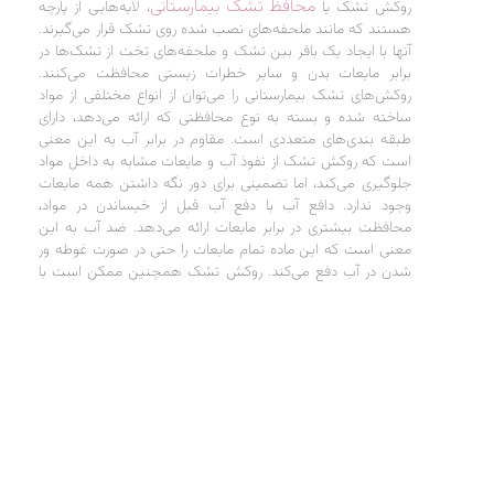
محافظ تشک بیمارستانی
روکش تشک یا
، لایه‌هایی از پارچه
هستند که مانند ملحفه‌های نصب شده روی تشک قرار می‌گیرند.
آنها با ایجاد یک بافر بین تشک و ملحفه‌های تخت از تشک‌ها در
برابر مایعات بدن و سایر خطرات زیستی محافظت می‌کنند.
روکش‌های تشک بیمارستانی را می‌توان از انواع مختلفی از مواد
ساخته شده و بسته به نوع محافظتی که ارائه می‌دهد، دارای
طبقه بندی‌های متعددی است. مقاوم در برابر آب به این معنی
است که روکش تشک از نفوذ آب و مایعات مشابه به داخل مواد
جلوگیری می‌کند، اما تضمینی برای دور نگه داشتن همه مایعات
وجود ندارد. دافع آب با دفع آب قبل از خیساندن در مواد،
محافظت بیشتری در برابر مایعات ارائه می‌‎دهد. ضد آب به این
معنی است که این ماده تمام مایعات را حتی در صورت غوطه ور
شدن در آب دفع می‌
کند. روکش تشک همچنین ممکن است با
محلول ضد میکروبی پوشانده شود که از رشد ویروس‌ها و
باکتری‌ها جلوگیری می‌کند. روکش تشک نه تنها طول عمر تشک
شما را افزایش می‌دهد، بلکه تمیز کردن آن را نیز آسان می‌کند.
بازرسی منظم روکش تشک برای بررسی لکه‌ها، پارگی‌ها، اطمینان
حاصل می‌کند که از تشک شما همانطور که باید محافظت می‌کند
و باید بخشی از روش معمول تمیز کردن تخت بیمارستان شما
باشد. برخی از تشک‌های تخت بیمارستانی نیازی به روکش تشک
ندارند. این به این دلیل است که آنها به گونه ای طراحی شده اند
که به راحتی تمیز شوند یا دارای پوشش‌هایی هستند که کار
روکش‌های تشک معمولی را انجام می‌دهند.