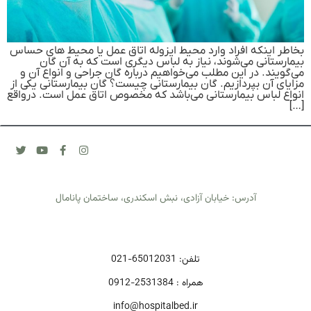
بخاطر اینکه افراد وارد محیط ایزوله اتاق عمل یا محیط های حساس
بیمارستانی می‌شوند، نیاز به لباس دیگری است که به آن گان
می‌گویند. در این مطلب می‌خواهیم درباره گان جراحی و انواع آن و
مزایای آن بپردازیم. گان بیمارستانی چیست؟ گان بیمارستانی یکی از
انواع لباس بیمارستانی می‌باشد که مخصوص اتاق عمل است. درواقع
[…]
آدرس: خیابان آزادی، نبش اسکندری، ساختمان پانامال
تلفن: 65012031-021
همراه : 2531384-0912
info@hospitalbed.ir